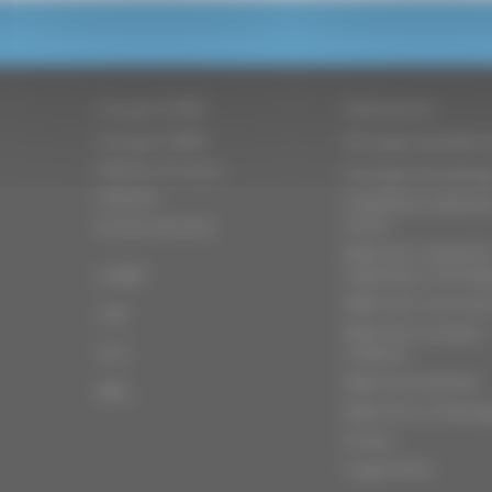
Groupe CMBP
Réalisations
Groupe CMBP
Par types de bâtim
Mission et vision
Ouvrage de prestig
Histoire
Installation sportive
loisirs
Environnement
Bâtiment industriel
logistique / stocka
CMBP
Bâtiment commerc
LTB
Bâtiment scolaire /
GLC
médical
Bâtiment tertiaire
BBL
Bâtiment à l'étrang
Divers
Logements