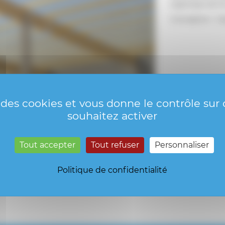
logistique de 
Conception : G
e des cookies et vous donne le contrôle su
souhaitez activer
Tout accepter
Tout refuser
Personnaliser
Politique de confidentialité