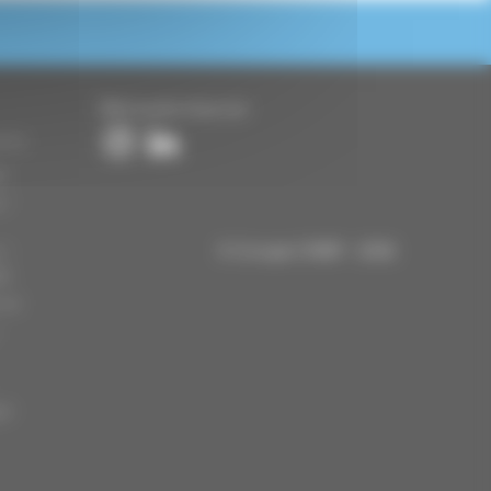
Retrouvez-nous sur
ents
e
 /
© Groupe CMBP - 2026
 /
ge
ial
er