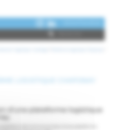
+33 02 37 64 09 00
ustriel / logistique / stockage
/
Plateforme logistique Chaponay
/
RME LOGISTIQUE CHAPONAY
on d'une plateforme logistique
ay.
installation de la structure bois d'une plateforme