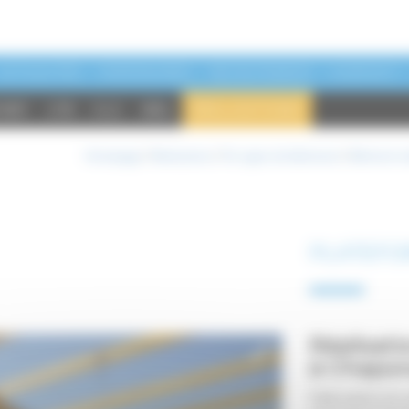
ACTUALITÉS
PARTENAIRES
RECRUTEMENT
CONTACT
MBP
LTB
GLC
BBL
RÉALISATIONS
Homepage
/
Réalisations
/
Par types de bâtiments
/
Bâtiment ind
PLATEFO
Réalisati
à Chapon
Fabrication et 