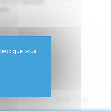
32 000 m2 à Chaponay (69).
azelay
r ceux que vous